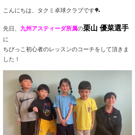
こんにちは、タクミ卓球クラブです🏓
栗山 優菜選手
先日、
九州アスティーダ所属
の
に
ちびっこ初心者のレッスンのコーチをして頂きま
した！