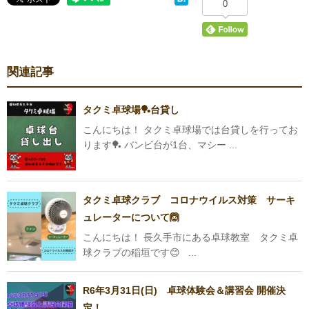
0
関連記事
タクミ卓球場🏓台貸し
こんにちは！ タクミ卓球場では台貸しを行ってお
ります🏓 バンビ台が1台、マシー ...
タクミ卓球クラブ コロナウイルス対策 サーキ
ュレーターについて🙆
こんにちは！ 長久手市にある卓球教室 タクミ卓
球クラブの稲垣です😊 ...
R6年3月31日(日) 卓球体験会＆講習会 開催決
定！