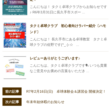
こんにちは！ タクミ卓球クラブからお知らせです
♪ R6年3月31日に長久手市スポー ...
タクミ卓球クラブ 初心者向けラバー紹介〔ハモ
ンド〕
こんにちは！ 長久手市にある卓球教室 タクミ卓
球クラブの佐野です(^_-)-☆ ...
レビューありがとうございます♪
こんにちは、タクミ卓球クラブです🏓 いつも貴重
なご意見やお褒めの言葉をいただき ...
前の記事
R7年2月16日(日) 卓球体験会＆講習会 開催決定！
次の記事
年末年始休暇のお知らせ