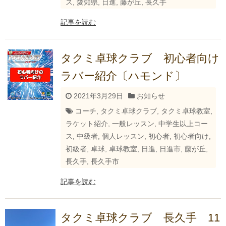
ス
,
愛知県
,
日進
,
藤が丘
,
長久手
記事を読む
タクミ卓球クラブ 初心者向け
ラバー紹介〔ハモンド〕
2021年3月29日
お知らせ
コーチ
,
タクミ卓球クラブ
,
タクミ卓球教室
,
ラケット紹介
,
一般レッスン
,
中学生以上コー
ス
,
中級者
,
個人レッスン
,
初心者
,
初心者向け
,
初級者
,
卓球
,
卓球教室
,
日進
,
日進市
,
藤が丘
,
長久手
,
長久手市
記事を読む
タクミ卓球クラブ 長久手 11