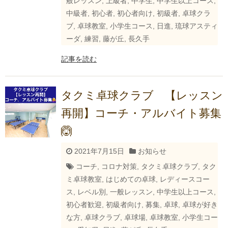
般レッスン
,
上級者
,
中学生
,
中学生以上コース
,
中級者
,
初心者
,
初心者向け
,
初級者
,
卓球クラ
ブ
,
卓球教室
,
小学生コース
,
日進
,
琉球アスティ
ーダ
,
練習
,
藤が丘
,
長久手
記事を読む
タクミ卓球クラブ 【レッスン
再開】コーチ・アルバイト募集
🙆
2021年7月15日
お知らせ
コーチ
,
コロナ対策
,
タクミ卓球クラブ
,
タク
ミ卓球教室
,
はじめての卓球
,
レディースコー
ス
,
レベル別
,
一般レッスン
,
中学生以上コース
,
初心者歓迎
,
初級者向け
,
募集
,
卓球
,
卓球が好き
な方
,
卓球クラブ
,
卓球場
,
卓球教室
,
小学生コー