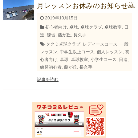
月レッスンお休みのお知らせ🙇
2019年10月15日
初心者向け
,
卓球
,
卓球クラブ
,
卓球教室
,
日
進
,
練習
,
藤が丘
,
長久手
タクミ卓球クラブ
,
レディースコース
,
一般
レッスン
,
中学生以上コース
,
個人レッスン
,
初
心者向け
,
卓球
,
卓球教室
,
小学生コース
,
日進
,
練習初心者
,
藤が丘
,
長久手
記事を読む