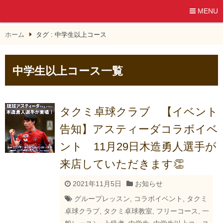
MENU
ホーム
タグ : 中学生以上コース
中学生以上コース一覧
タクミ卓球クラブ 【イベント
告知】アスティーダコラボイベ
ント 11月29日木造勇人選手が
来店していただきます👏
2021年11月5日
お知らせ
グループレッスン
,
コラボイベント
,
タクミ
卓球クラブ
,
タクミ卓球教室
,
フリーコース
,
一