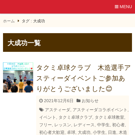
MENU
ホーム
タグ : 大成功
大成功一覧
タクミ卓球クラブ 木造選手ア
スティーダイベントご参加あ
りがとうございました😊
2021年12月6日
お知らせ
アスティーダ
,
アスティーダコラボイベント
,
イベント
,
タクミ卓球クラブ
,
タクミ卓球教室
,
フリー
,
レッスン
,
レディース
,
中学生
,
初心者
,
初心者大歓迎
,
卓球
,
大成功
,
小学生
,
日進
,
木造