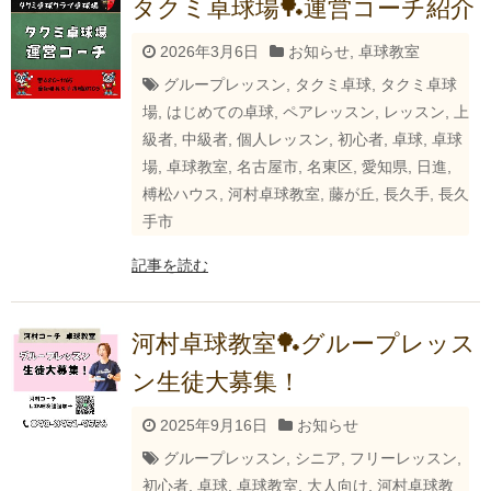
タクミ卓球場🏓運営コーチ紹介
2026年3月6日
お知らせ
,
卓球教室
グループレッスン
,
タクミ卓球
,
タクミ卓球
場
,
はじめての卓球
,
ペアレッスン
,
レッスン
,
上
級者
,
中級者
,
個人レッスン
,
初心者
,
卓球
,
卓球
場
,
卓球教室
,
名古屋市
,
名東区
,
愛知県
,
日進
,
榑松ハウス
,
河村卓球教室
,
藤が丘
,
長久手
,
長久
手市
記事を読む
河村卓球教室🏓グループレッス
ン生徒大募集！
2025年9月16日
お知らせ
グループレッスン
,
シニア
,
フリーレッスン
,
初心者
,
卓球
,
卓球教室
,
大人向け
,
河村卓球教