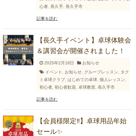
心者
,
長久手
,
長久手市
記事を読む
【長久手イベント】卓球体験会
＆講習会が開催されました！
2025年2月18日
お知らせ
イベント
,
お知らせ
,
グループレッスン
,
タク
ミ卓球クラブ
,
はじめての卓球
,
個人レッスン
,
初心者
,
初心者歓迎
,
卓球教室
,
長久手市
記事を読む
【会員様限定‼】卓球用品年始
セール✨