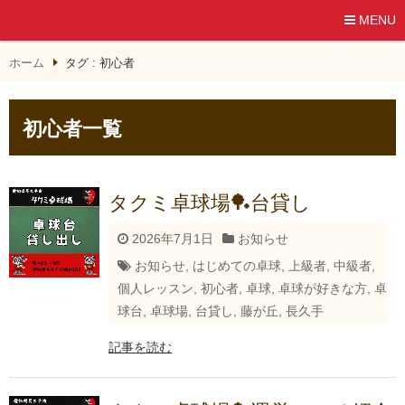
MENU
ホーム
タグ : 初心者
初心者一覧
タクミ卓球場🏓台貸し
2026年7月1日
お知らせ
お知らせ
,
はじめての卓球
,
上級者
,
中級者
,
個人レッスン
,
初心者
,
卓球
,
卓球が好きな方
,
卓
球台
,
卓球場
,
台貸し
,
藤が丘
,
長久手
記事を読む