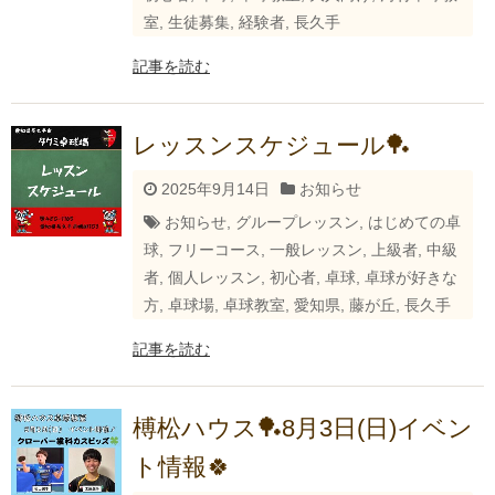
室
,
生徒募集
,
経験者
,
長久手
記事を読む
レッスンスケジュール🏓
2025年9月14日
お知らせ
お知らせ
,
グループレッスン
,
はじめての卓
球
,
フリーコース
,
一般レッスン
,
上級者
,
中級
者
,
個人レッスン
,
初心者
,
卓球
,
卓球が好きな
方
,
卓球場
,
卓球教室
,
愛知県
,
藤が丘
,
長久手
記事を読む
榑松ハウス🏓8月3日(日)イベン
ト情報🍀