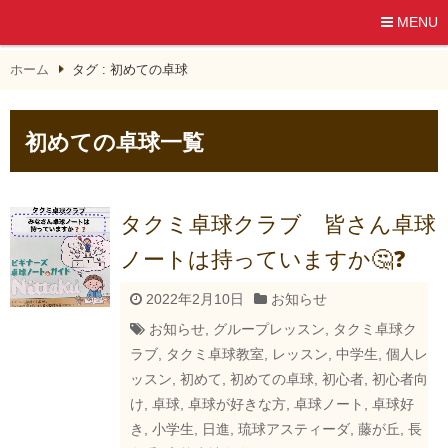
MENU
ホーム
タグ : 初めての卓球
初めての卓球一覧
タクミ卓球クラブ 皆さん卓球
ノートは持っていますか🤔❓
2022年2月10日
お知らせ
お知らせ
,
グループレッスン
,
タクミ卓球ク
ラブ
,
タクミ卓球教室
,
レッスン
,
中学生
,
個人レ
ッスン
,
初めて
,
初めての卓球
,
初心者
,
初心者向
け
,
卓球
,
卓球が好きな方
,
卓球ノート
,
卓球好
き
,
小学生
,
日進
,
琉球アスティーダ
,
藤が丘
,
長