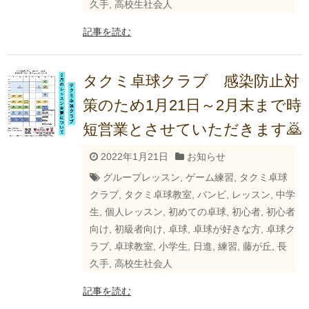
久手
,
高校生社会人
記事を読む
タクミ卓球クラブ 感染防止対
策のため1月21日～2月末まで時
短営業とさせていただきます🙇
2022年1月21日
お知らせ
グループレッスン
,
ゲーム練習
,
タクミ卓球
クラブ
,
タクミ卓球教室
,
バンビ
,
レッスン
,
中学
生
,
個人レッスン
,
初めての卓球
,
初心者
,
初心者
向け
,
初級者向け
,
卓球
,
卓球が好きな方
,
卓球ク
ラブ
,
卓球教室
,
小学生
,
日進
,
練習
,
藤が丘
,
長
久手
,
高校生社会人
記事を読む