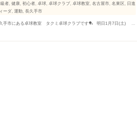
中級者
,
健康
,
初心者
,
卓球
,
卓球クラブ
,
卓球教室
,
名古屋市
,
名東区
,
日進
ィーダ
,
運動
,
長久手市
長久手市にある卓球教室 タクミ卓球クラブです🏓 明日1月7日(土) ...