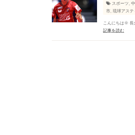
スポーツ
,
市
,
琉球アステ
こんにちは🌞 
記事を読む