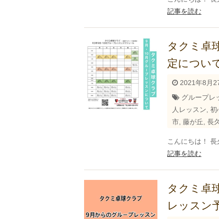
記事を読む
タクミ卓
定について
2021年8月2
グループレ
人レッスン
,
初
市
,
藤が丘
,
長
こんにちは！ 長
記事を読む
タクミ卓
レッスン予