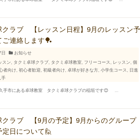
球クラブ 【レッスン日程】9月のレッスン
ご連絡します🏓
7日
お知らせ
ッスン
,
タクミ卓球クラブ
,
タクミ卓球教室
,
フリーコース
,
レッスン
,
個
心者向け
,
初心者歓迎
,
初級者向け
,
卓球が好きな方
,
小学生コース
,
日進
久手
久手市にある卓球教室 タクミ卓球クラブの稲垣です😊 ...
球クラブ 【9月の予定】9月からのグループ
定日について🙋