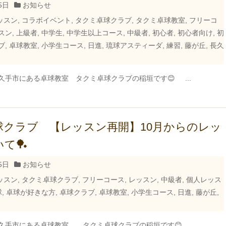
5日
お知らせ
ッスン
,
コラボイベント
,
タクミ卓球クラブ
,
タクミ卓球教室
,
フリーコ
スン
,
上級者
,
中学生
,
中学生以上コース
,
中級者
,
初心者
,
初心者向け
,
初
ブ
,
卓球教室
,
小学生コース
,
日進
,
琉球アスティーダ
,
練習
,
藤が丘
,
長久
久手市にある卓球教室 タクミ卓球クラブの稲垣です😊 ...
球クラブ 【レッスン再開】10月からのレッ
て🏓
5日
お知らせ
ッスン
,
タクミ卓球クラブ
,
フリーコース
,
レッスン
,
中級者
,
個人レッス
球
,
卓球が好きな方
,
卓球クラブ
,
卓球教室
,
小学生コース
,
日進
,
藤が丘
,
久手市にある卓球教室 タクミ卓球クラブの稲垣です😊 ...