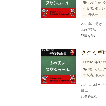
お知らせ
,
中級者
,
個人レ
丘
,
長久手
2025年10月
ルは下記の ...
記事を読む
タクミ卓球
2025年8月2
お知らせ
,
中級者
,
個人レ
こんにちは☀ タ
最 ...
記事を読む