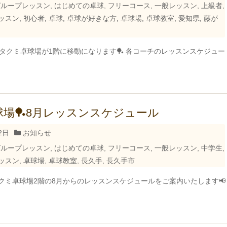
グループレッスン
,
はじめての卓球
,
フリーコース
,
一般レッスン
,
上級者
,
ッスン
,
初心者
,
卓球
,
卓球が好きな方
,
卓球場
,
卓球教室
,
愛知県
,
藤が
からタクミ卓球場が1階に移動になります🏓 各コーチのレッスンスケジュー
場🏓8月レッスンスケジュール
2日
お知らせ
グループレッスン
,
はじめての卓球
,
フリーコース
,
一般レッスン
,
中学生
,
ッスン
,
卓球場
,
卓球教室
,
長久手
,
長久手市
クミ卓球場2階の8月からのレッスンスケジュールをご案内いたします📢