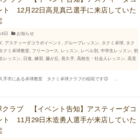
ト 12月22日高見真己選手に来店していた

14日
お知らせ
ダ
,
アスティーダコラボイベント
,
グループレッスン
,
タクミ卓球
,
タク
タクミ卓球教室
,
フリーコース
,
レッスン
,
レベル別
,
中学生レッスン
,
初
生レッスン
,
日進
,
練習
,
藤が丘
,
長久手
,
高校生・社会人レッスン
,
高見
久手市にある卓球教室 タクミ卓球クラブの稲垣です😊 ...
球クラブ 【イベント告知】アスティーダコ
ト 11月29日木造勇人選手が来店していた
