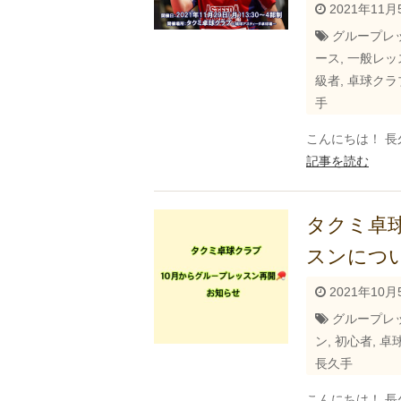
2021年11月
グループレ
ース
,
一般レッ
級者
,
卓球クラ
手
こんにちは！ 長
記事を読む
タクミ卓
スンについ
2021年10月
グループレ
ン
,
初心者
,
卓
長久手
こんにちは！ 長