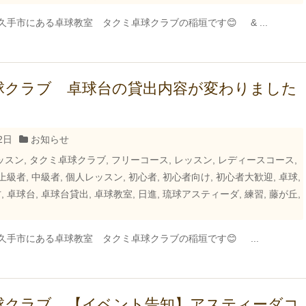
久手市にある卓球教室 タクミ卓球クラブの稲垣です😊 & ...
球クラブ 卓球台の貸出内容が変わりました
2日
お知らせ
ッスン
,
タクミ卓球クラブ
,
フリーコース
,
レッスン
,
レディースコース
,
上級者
,
中級者
,
個人レッスン
,
初心者
,
初心者向け
,
初心者大歓迎
,
卓球
,
方
,
卓球台
,
卓球台貸出
,
卓球教室
,
日進
,
琉球アスティーダ
,
練習
,
藤が丘
,
久手市にある卓球教室 タクミ卓球クラブの稲垣です😊 ...
球クラブ 【イベント告知】アスティーダコ