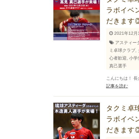
ラボイベン
だきます
2021年12月
アスティー
ミ卓球クラブ
,
心者歓迎
,
小学
真己選手
こんにちは！ 長
記事を読む
タクミ卓
ラボイベン
だきます