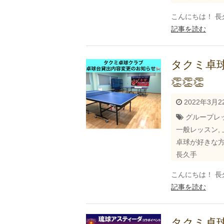
こんにちは！ 長
記事を読む
タクミ卓
👏👏👏
2022年3月2
グループレ
一般レッスン
,
卓球が好きな
長久手
こんにちは！ 長
記事を読む
タクミ卓