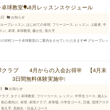
卓球教室🏓8月レッスンスケジュール
1日
お知らせ
グループレッスン
,
はじめての卓球
,
フリーコース
,
レッスン
,
上級者
,
中
スン
,
卓球
,
卓球教室
,
藤が丘
,
長久手
月の河村コーチ卓球教室のご案内をさせていただきます📢 グループレッ
球クラブ 4月からの入会お得🌸 【4月末
3日間無料体験実施中❕
日
お知らせ
クラブ
,
タクミ卓球教室
,
フリーコース
,
レッスン
,
中学生コース
,
個人レ
,
初心者向け
,
卓球
,
卓球クラブ
,
卓球場
,
小学生コース
,
日進
,
琉球アステ
,
長久手
,
高校生・社会人コース