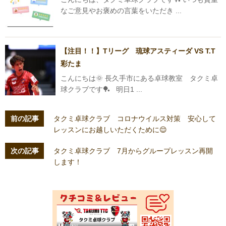
なご意見やお褒めの言葉をいただき ...
【注目！！】Tリーグ 琉球アスティーダ VS T.T
彩たま
こんにちは🌞 長久手市にある卓球教室 タクミ卓
球クラブです🏓 明日1 ...
前の記事
タクミ卓球クラブ コロナウイルス対策 安心して
レッスンにお越しいただくために😌
次の記事
タクミ卓球クラブ 7月からグループレッスン再開
します！